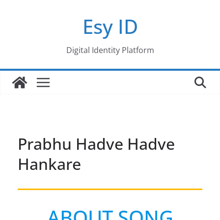
Skip
Esy ID
to
content
Digital Identity Platform
Prabhu Hadve Hadve
Hankare
ABOUT SONG