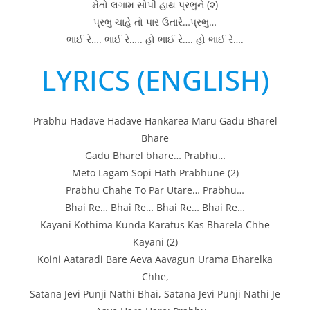
મેતો લગામ સોપી હાથ પ્રભુને (૨)
પ્રભુ ચાહે તો પાર ઉતારે…પ્રભુ…
ભાઈ રે…. ભાઈ રે….. હો ભાઈ રે…. હો ભાઈ રે….
LYRICS (ENGLISH)
Prabhu Hadave Hadave Hankarea Maru Gadu Bharel
Bhare
Gadu Bharel bhare… Prabhu…
Meto Lagam Sopi Hath Prabhune (2)
Prabhu Chahe To Par Utare… Prabhu…
Bhai Re… Bhai Re… Bhai Re… Bhai Re…
Kayani Kothima Kunda Karatus Kas Bharela Chhe
Kayani (2)
Koini Aataradi Bare Aeva Aavagun Urama Bharelka
Chhe,
Satana Jevi Punji Nathi Bhai, Satana Jevi Punji Nathi Je