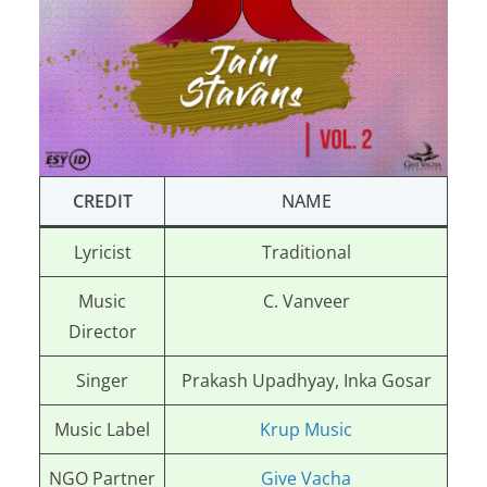
CREDIT
NAME
Lyricist
Traditional
Music
C. Vanveer
Director
Singer
Prakash Upadhyay, Inka Gosar
Music Label
Krup Music
NGO Partner
Give Vacha