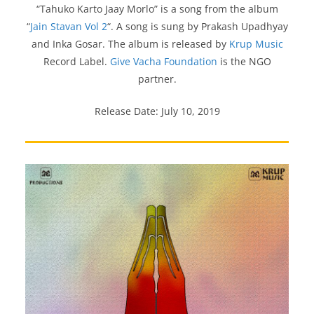
“Tahuko Karto Jaay Morlo” is a song from the album
“
Jain Stavan Vol 2
“. A song is sung by Prakash Upadhyay
and Inka Gosar. The album is released by
Krup Music
Record Label.
Give Vacha Foundation
is the NGO
partner.
Release Date: July 10, 2019