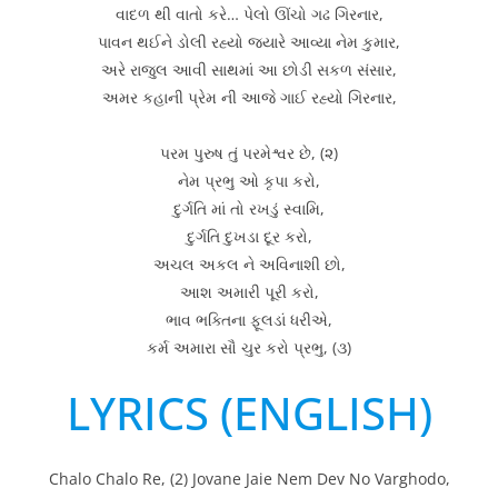
વાદળ થી વાતો કરે… પેલો ઊંચો ગઢ ગિરનાર,
પાવન થઈને ડોલી રહ્યો જ્યારે આવ્યા નેમ કુમાર,
અરે રાજુલ આવી સાથમાં આ છોડી સકળ સંસાર,
અમર કહાની પ્રેમ ની આજે ગાઈ રહ્યો ગિરનાર,
પરમ પુરુષ તું પરમેશ્વર છે, (૨)
નેમ પ્રભુ ઓ કૃપા કરો,
દુર્ગતિ માં તો રખડું સ્વામિ,
દુર્ગતિ દુખડા દૂર કરો,
અચલ અકલ ને અવિનાશી છો,
આશ અમારી પૂરી કરો,
ભાવ ભક્તિના ફૂલડાં ધરીએ,
કર્મ અમારા સૌ ચુર કરો પ્રભુ, (૩)
LYRICS (ENGLISH)
Chalo Chalo Re, (2) Jovane Jaie Nem Dev No Varghodo,