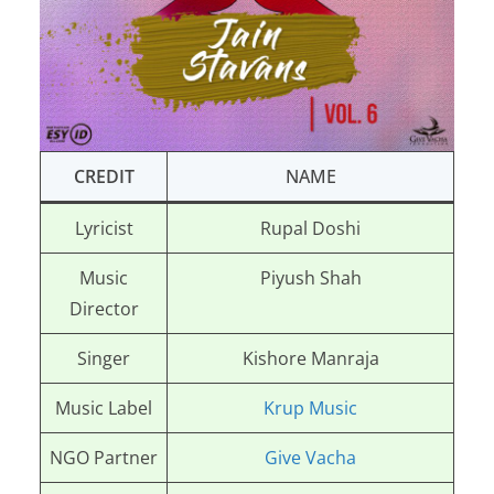
CREDIT
NAME
Lyricist
Rupal Doshi
Music
Piyush Shah
Director
Singer
Kishore Manraja
Music Label
Krup Music
NGO Partner
Give Vacha