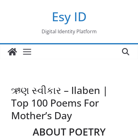
Skip
Esy ID
to
content
Digital Identity Platform
ઋણ સ્વીકાર – Ilaben |
Top 100 Poems For
Mother’s Day
ABOUT POETRY