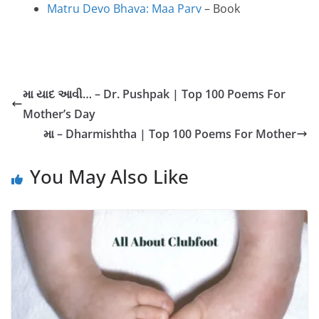
Matru Devo Bhava: Maa Parv
– Book
મા યાદ આવી… – Dr. Pushpak | Top 100 Poems For
Mother’s Day
મા – Dharmishtha | Top 100 Poems For Mother
You May Also Like