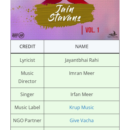
CREDIT
NAME
Lyricist
Jayantbhai Rahi
Music
Imran Meer
Director
Singer
Irfan Meer
Music Label
Krup Music
NGO Partner
Give Vacha