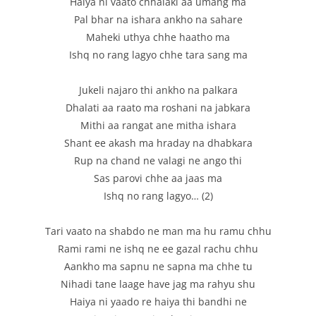
Haiya ni vaato chhalaki aa umang ma
Pal bhar na ishara ankho na sahare
Maheki uthya chhe haatho ma
Ishq no rang lagyo chhe tara sang ma
Jukeli najaro thi ankho na palkara
Dhalati aa raato ma roshani na jabkara
Mithi aa rangat ane mitha ishara
Shant ee akash ma hraday na dhabkara
Rup na chand ne valagi ne ango thi
Sas parovi chhe aa jaas ma
Ishq no rang lagyo… (2)
Tari vaato na shabdo ne man ma hu ramu chhu
Rami rami ne ishq ne ee gazal rachu chhu
Aankho ma sapnu ne sapna ma chhe tu
Nihadi tane laage have jag ma rahyu shu
Haiya ni yaado re haiya thi bandhi ne