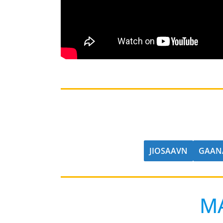
JIOSAAVN
GAAN
M