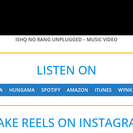
ISHQ NO RANG UNPLUGGED – MUSIC VIDEO
LISTEN ON
A
HUNGAMA
SPOTIFY
AMAZON
ITUNES
WYNK
AKE REELS ON INSTAGR