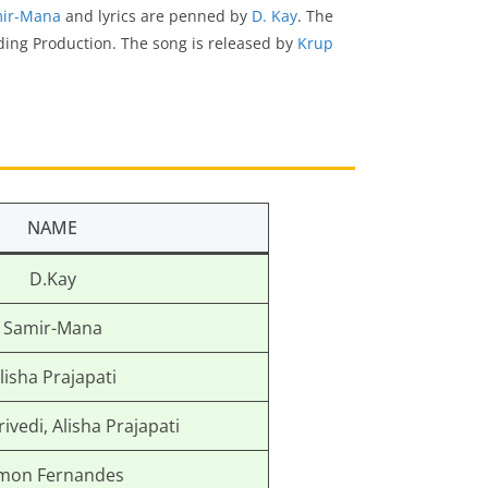
ir-Mana
and lyrics are penned by
D. Kay
. The
ding Production. The song is released by
Krup
NAME
D.Kay
Samir-Mana
lisha Prajapati
ivedi, Alisha Prajapati
mon Fernandes