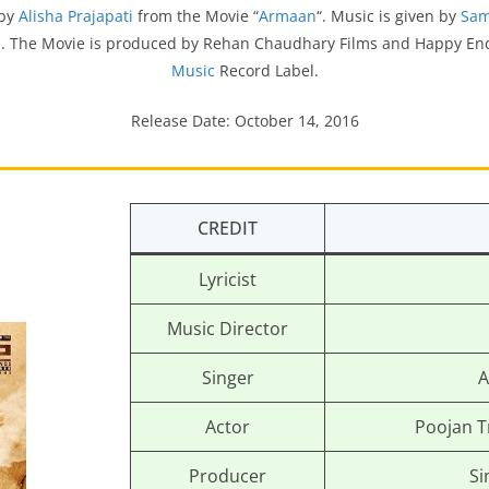
 by
Alisha Prajapati
from the Movie “
Armaan
“. Music is given by
Sam
ati. The Movie is produced by Rehan Chaudhary Films and Happy En
Music
Record Label.
Release Date: October 14, 2016
CREDIT
Lyricist
Music Director
Singer
A
Actor
Poojan Tr
Producer
Si