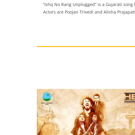
“Ishq No Rang Unplugged” is a Gujarati song
Actors are Poojan Trivedi and Alisha Prajap