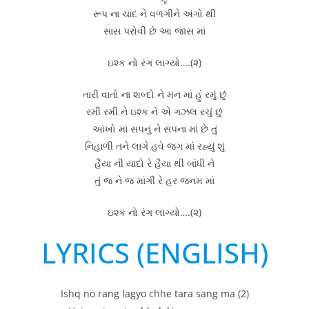
રૂપ ના ચાંદ ને વળગીને અંગો થી
સાસ પરોવી છે આ જાસ માં
ઇશ્ક નો રંગ લાગ્યો….(૨)
તારી વાતો ના શબ્દો ને મન માં હું રમું છું
રમી રમી ને ઇશ્ક ને એ ગઝલ રચું છું
આંખો માં સપનું ને સપના માં છે તું
નિહાળી તને લાગે હવે જગ માં રહ્યું શું
હૈયા ની યાદો રે હૈયા થી બાંધી ને
તું જ ને જ માંગી રે હર જનમ માં
ઇશ્ક નો રંગ લાગ્યો….(૨)
LYRICS (ENGLISH)
Ishq no rang lagyo chhe tara sang ma (2)