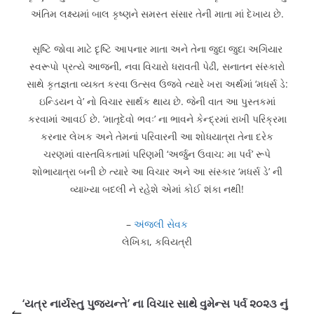
અંતિમ લક્ષ્યમાં બાલ કૃષ્ણને સમસ્ત સંસાર તેની માતા માં દેખાય છે.
સૃષ્ટિ જોવા માટે દૃષ્ટિ આપનાર માતા અને તેના જુદા જુદા અગિયાર
સ્વરૂપો પ્રત્યે આજની, નવા વિચારો ધરાવતી પેઢી, સનાતન સંસ્કારો
સાથે કૃતજ્ઞતા વ્યક્ત કરવા ઉત્સવ ઉજવે ત્યારે ખરા અર્થમાં ‘મધર્સ ડે:
ઇન્ડિયન વે’ નો વિચાર સાર્થક થાય છે. જેની વાત આ પુસ્તકમાં
કરવામાં આવઈ છે. ‘માતૃદેવો ભવઃ’ ના ભાવને કેન્દ્રમાં રાખી પરિક્રમા
કરનાર લેખક અને તેમનાં પરિવારની આ શોધયાત્રા તેના દરેક
ચરણમાં વાસ્તવિકતામાં પરિણમી ‘અર્જુન ઉવાચ: મા પર્વ’ રૂપે
શોભાયાત્રા બની છે ત્યારે આ વિચાર અને આ સંસ્કાર ‘મધર્સ ડે’ ની
વ્યાખ્યા બદલી ને રહેશે એમાં કોઈ શંકા નથી!
–
અંજલી સેવક
લેખિકા, કવિયત્રી
‘યત્ર નાર્યસ્તુ પુજ્યન્તે’ ના વિચાર સાથે વુમેન્સ પર્વ ૨૦૨૩ નું