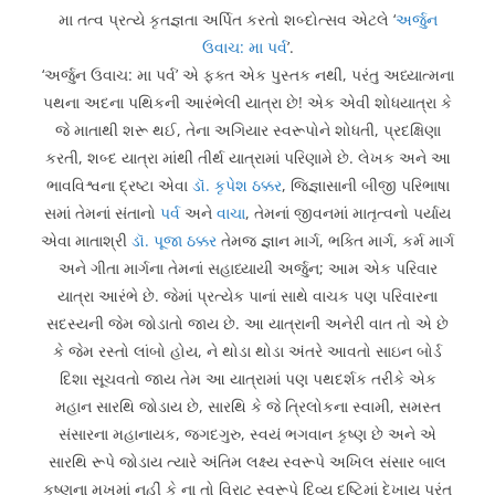
મા તત્વ પ્રત્યે કૃતજ્ઞતા અર્પિત કરતો શબ્દોત્સવ એટલે ‘
અર્જુન
ઉવાચ: મા પર્વ
’.
‘અર્જુન ઉવાચ: મા પર્વ’ એ ફક્ત એક પુસ્તક નથી, પરંતુ અધ્યાત્મના
પથના અદના પથિકની આરંભેલી યાત્રા છે! એક એવી શોધયાત્રા કે
જે માતાથી શરૂ થઈ, તેના અગિયાર સ્વરૂપોને શોધતી, પ્રદક્ષિણા
કરતી, શબ્દ યાત્રા માંથી તીર્થ યાત્રામાં પરિણામે છે. લેખક અને આ
ભાવવિશ્વના દ્રષ્ટા એવા
ડૉ. કૃપેશ ઠક્કર
, જિજ્ઞાસાની બીજી પરિભાષા
સમાં તેમનાં સંતાનો
પર્વ
અને
વાચા
, તેમનાં જીવનમાં માતૃત્વનો પર્યાય
એવા માતાશ્રી
ડૉ. પૂજા ઠક્કર
તેમજ જ્ઞાન માર્ગ, ભક્તિ માર્ગ, કર્મ માર્ગ
અને ગીતા માર્ગના તેમનાં સહાધ્યાયી અર્જુન; આમ એક પરિવાર
યાત્રા આરંભે છે. જેમાં પ્રત્યેક પાનાં સાથે વાચક પણ પરિવારના
સદસ્યની જેમ જોડાતો જાય છે. આ યાત્રાની અનેરી વાત તો એ છે
કે જેમ રસ્તો લાંબો હોય, ને થોડા થોડા અંતરે આવતો સાઇન બોર્ડ
દિશા સૂચવતો જાય તેમ આ યાત્રામાં પણ પથદર્શક તરીકે એક
મહાન સારથિ જોડાય છે, સારથિ કે જે ત્રિલોકના સ્વામી, સમસ્ત
સંસારના મહાનાયક, જગદગુરુ, સ્વયં ભગવાન કૃષ્ણ છે અને એ
સારથિ રૂપે જોડાય ત્યારે અંતિમ લક્ષ્ય સ્વરૂપે અખિલ સંસાર બાલ
કૃષ્ણના મુખમાં નહીં કે ના તો વિરાટ સ્વરૂપે દિવ્ય દૃષ્ટિમાં દેખાય પરંતુ