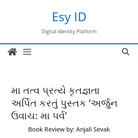
Skip
Esy ID
to
content
Digital Identity Platform
મા તત્વ પ્રત્યે કૃતજ્ઞતા
અર્પિત કરતું પુસ્તક ‘અર્જુન
ઉવાચ: મા પર્વ’
Book Review by: Anjali Sevak