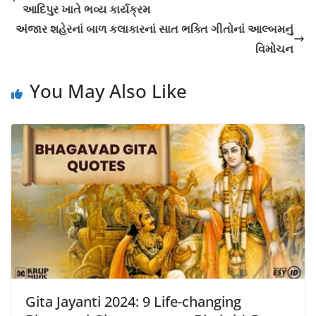
આદિપુર ખાતે ભવ્ય કાર્યક્રમ
અંજાર શહેરનાં બાળ કલાકારનાં સાત ભક્તિ ગીતોનાં આલ્બમનું
વિમોચન
You May Also Like
Gita Jayanti 2024: 9 Life-changing