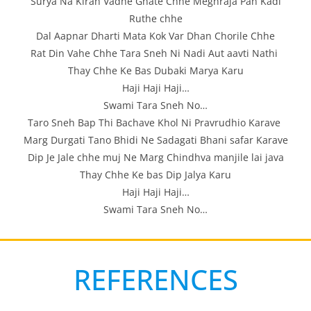
Surya Na Kiran Vadhe Ghate Chhe Meghraja Pan Kadi
Ruthe chhe
Dal Aapnar Dharti Mata Kok Var Dhan Chorile Chhe
Rat Din Vahe Chhe Tara Sneh Ni Nadi Aut aavti Nathi 
Thay Chhe Ke Bas Dubaki Marya Karu
Haji Haji Haji…
Swami Tara Sneh No…
Taro Sneh Bap Thi Bachave Khol Ni Pravrudhio Karave 
Marg Durgati Tano Bhidi Ne Sadagati Bhani safar Karave
Dip Je Jale chhe muj Ne Marg Chindhva manjile lai java
Thay Chhe Ke bas Dip Jalya Karu
Haji Haji Haji…
Swami Tara Sneh No…
REFERENCES