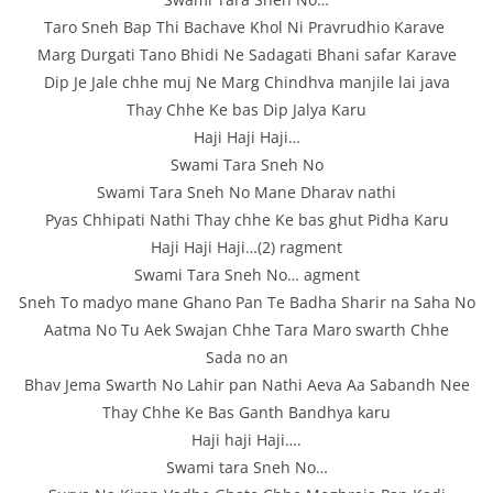
Taro Sneh Bap Thi Bachave Khol Ni Pravrudhio Karave 
Marg Durgati Tano Bhidi Ne Sadagati Bhani safar Karave
Dip Je Jale chhe muj Ne Marg Chindhva manjile lai java
Thay Chhe Ke bas Dip Jalya Karu
Haji Haji Haji…
Swami Tara Sneh No
Swami Tara Sneh No Mane Dharav nathi
Pyas Chhipati Nathi Thay chhe Ke bas ghut Pidha Karu
Haji Haji Haji…(2) ragment
Swami Tara Sneh No… agment
Sneh To madyo mane Ghano Pan Te Badha Sharir na Saha No
Aatma No Tu Aek Swajan Chhe Tara Maro swarth Chhe
Sada no an
Bhav Jema Swarth No Lahir pan Nathi Aeva Aa Sabandh Nee
Thay Chhe Ke Bas Ganth Bandhya karu
Haji haji Haji….
Swami tara Sneh No…