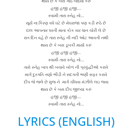
થાય છે કે બસ ગાંઠ બાંધ્યા કરું
હજી હજી હજી….
સ્વામી તારા સ્નેહ નો…
સૂર્ય ના કિરણ વધે ઘટે છે મેઘરાજા પણ કડી રૂઠે છે
દાલ આપનાર ધરતી માતા કોક વાર ધાન ચોરી લે છે
રાત દિન વહે છે તારા સ્નેહ ની નદી ઓટ આવતી નથી
થાય છે કે બસ ડૂબકી માર્યા કરું
હજી હજી હજી…
સ્વામી તારા સ્નેહ નો…
તારો સ્નેહ બાપ થી બચાવે ખોળ ની પ્રવુંદ્ધીઓ કરાવે
માર્ગ દુરગતિ તણો ભીડી ને સદગતી ભણી સફર કરાવે
દીપ જે જલે છે મુજ ને માર્ગ ચીંધવા મંઝીલે લઇ જવા
થાય છે કે બસ દીપ જીલ્યા કરું
હજી હજી હજી….
સ્વામી તારા સ્નેહ નો…
LYRICS (ENGLISH)