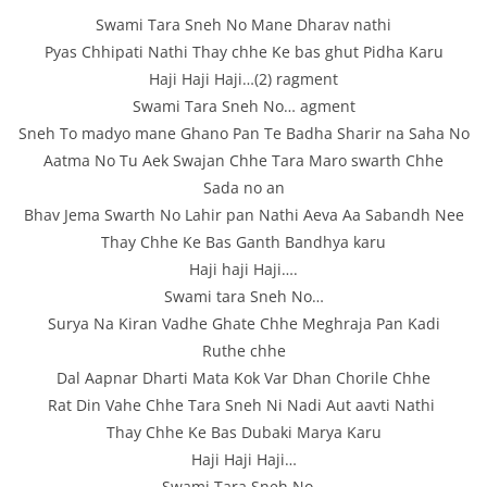
Swami Tara Sneh No Mane Dharav nathi
Pyas Chhipati Nathi Thay chhe Ke bas ghut Pidha Karu
Haji Haji Haji…(2) ragment
Swami Tara Sneh No… agment
Sneh To madyo mane Ghano Pan Te Badha Sharir na Saha No
Aatma No Tu Aek Swajan Chhe Tara Maro swarth Chhe
Sada no an
Bhav Jema Swarth No Lahir pan Nathi Aeva Aa Sabandh Nee
Thay Chhe Ke Bas Ganth Bandhya karu
Haji haji Haji….
Swami tara Sneh No…
Surya Na Kiran Vadhe Ghate Chhe Meghraja Pan Kadi
Ruthe chhe
Dal Aapnar Dharti Mata Kok Var Dhan Chorile Chhe
Rat Din Vahe Chhe Tara Sneh Ni Nadi Aut aavti Nathi 
Thay Chhe Ke Bas Dubaki Marya Karu
Haji Haji Haji…
Swami Tara Sneh No…