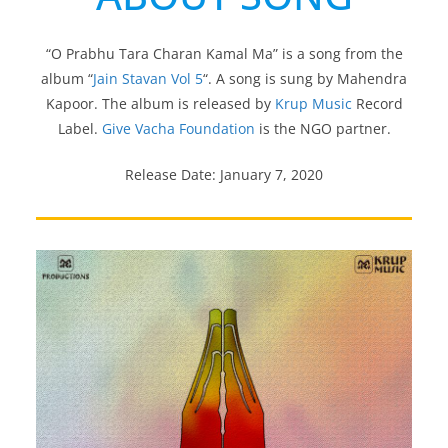
“O Prabhu Tara Charan Kamal Ma” is a song from the
album “
Jain Stavan Vol 5
“. A song is sung by Mahendra
Kapoor. The album is released by
Krup Music
Record
Label.
Give Vacha Foundation
is the NGO partner.
Release Date: January 7, 2020