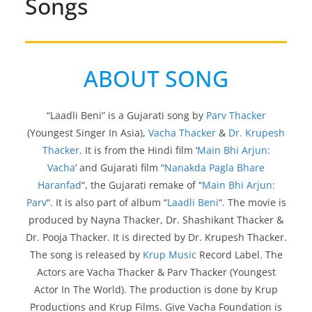
Songs
ABOUT SONG
“Laadli Beni” is a Gujarati song by
Parv Thacker
(Youngest Singer In Asia),
Vacha Thacker
&
Dr. Krupesh
Thacker
. It is from the Hindi film ‘
Main Bhi Arjun:
Vacha
‘ and Gujarati film “
Nanakda Pagla Bhare
Haranfad
“, the Gujarati remake of “
Main Bhi Arjun:
Parv
“. It is also part of album “
Laadli Beni
“. The movie is
produced by Nayna Thacker, Dr. Shashikant Thacker &
Dr. Pooja Thacker. It is directed by Dr. Krupesh Thacker.
The song is released by
Krup Music
Record Label. The
Actors are Vacha Thacker & Parv Thacker (Youngest
Actor In The World). The production is done by Krup
Productions and Krup Films. Give Vacha Foundation is