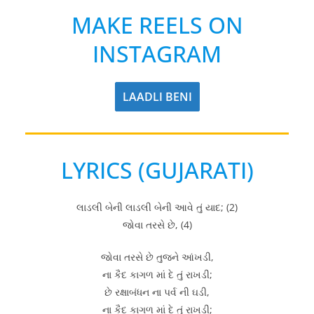
MAKE REELS ON
INSTAGRAM
LAADLI BENI
LYRICS (GUJARATI)
લાડલી બેની લાડલી બેની આવે તું યાદ; (2)
જોવા તરસે છે, (4)
જોવા તરસે છે તુજને આંખડી,
ના કૈદ કાગળ માં દે તું રાખડી;
છે રક્ષાબંધન ના પર્વ ની ઘડી,
ના કૈદ કાગળ માં દે તું રાખડી;