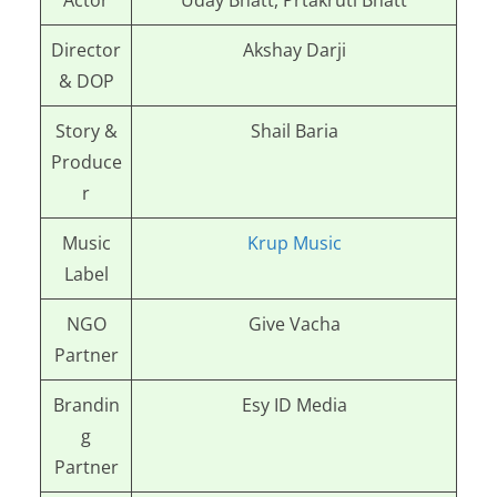
Actor
Uday Bhatt, Prtakruti Bhatt
Director
Akshay Darji
& DOP
Story &
Shail Baria
Produce
r
Music
Krup Music
Label
NGO
Give Vacha
Partner
Brandin
Esy ID Media
g
Partner