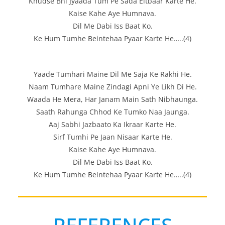
Khudse Bhi Jyaada Tum Pe Sada Eitbaar Karte He.
Kaise Kahe Aye Humnava.
Dil Me Dabi Iss Baat Ko.
Ke Hum Tumhe Beintehaa Pyaar Karte He…..(4)
Yaade Tumhari Maine Dil Me Saja Ke Rakhi He.
Naam Tumhare Maine Zindagi Apni Ye Likh Di He.
Waada He Mera, Har Janam Main Sath Nibhaunga.
Saath Rahunga Chhod Ke Tumko Naa Jaunga.
Aaj Sabhi Jazbaato Ka Ikraar Karte He.
Sirf Tumhi Pe Jaan Nisaar Karte He.
Kaise Kahe Aye Humnava.
Dil Me Dabi Iss Baat Ko.
Ke Hum Tumhe Beintehaa Pyaar Karte He…..(4)