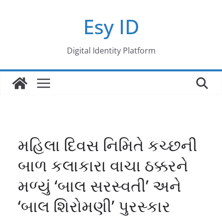
Skip
Esy ID
to
content
Digital Identity Platform
મહિલા દિવસ નિમિતે કચ્છની
બાળ કલાકારા વાચા ઠક્કરને
મળ્યું ‘બાલ સરસ્વતી’ અને
‘બાલ શિરોમણી’ પુરસ્કાર