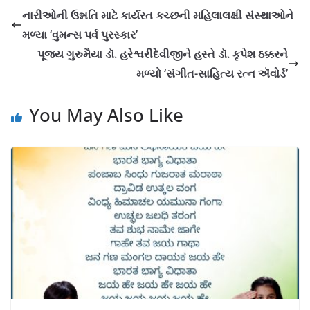
નારીઓની ઉન્નતિ માટે કાર્યરત કચ્છની મહિલાલક્ષી સંસ્થાઓને
મળ્યા ‘વુમન્સ પર્વ પુરસ્કાર’
પૂજ્ય ગુરુમૈયા ડૉ. હરેશ્વરીદેવીજીને હસ્તે ડૉ. કૃપેશ ઠક્કરને
મળ્યો ‘સંગીત-સાહિત્ય રત્ન ઍવોર્ડ’
You May Also Like