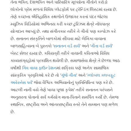
તેના ભક્તિ, દેશભક્તિ અને પારિવારિક મૂલ્યોના ગીતોને કરોડો
લોકોનો પ્રેમ મળતાં વિવિધ પ્લેટફોર્મ પર ટ્રેન્ડિંગ લિસ્ટમાં રહ્યા છે.
તેણે કચ્છના ઐતિહાસિક સ્થળોને ઉજાગર કરતાં પંદર જેટલા
મ્યુઝિક વિડિયોમાં અભિનય કરી કચ્છ ટુરિઝમ ક્ષેત્રે નોંધપાત્ર
યોગદાન આપ્યું છે. તથા સંગીતકાર તરીકે તે ગીતો પણ કમ્પોઝ કરે
છે. સનાતન સંસ્કૃતિને બાળકોમાં સીંચવા માટે લેખિકા વાચાના
બાળસાહિત્યના બે પુસ્તકો ‘
સનાતન વર્ડ સર્ચ
’ અને ‘
ગીતા વર્ડ સર્ચ
’
બેસ્ટ સેલર રહ્યા છે. કવિયત્રી તરીકે વાચાની કવિતાઓ વિવિધ
કાવ્યસંગ્રહોમાં પ્રકાશિત થયેલી છે. સમાજસેવા ક્ષેત્રે તે છેલ્લા આઠ
વર્ષોથી
ગિવ વાચા ફાઉન્ડેશન
માં સક્રિય પણે અનેક સામાજિક
સાંસ્કૃતિક પ્રવૃતિઓ કરે છે તો ‘
ગૂંજે ગીતા
’ અને ‘
ગ્લોબલ ક્લબફૂટ
અવેરનેસ પર્વ
’ જેવા વૈશ્વિક અભિયાનોનું પ્રતિનિધિત્વ પણ કરે છે.
આટલી નાની વયે તેણે ‘વાચા પૂજા કૃપેશ’ તરીકે સનાતન પરંપરાને
અનુસરતા પોતાનો સર્વ કર્મયોગ માતા-પિતાને સમર્પિત કર્યો છે. તેમજ
સ્થાનિક, રાષ્ટ્રીય અને આંતરરાષ્ટ્રીય સ્તરે તેને સમ્માન પણ મળેલ
છે.