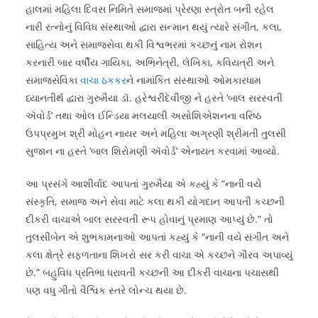
હાલમાં મહિલા દિવસ નિમિતે સમાજમાં પ્રેરણા સ્ત્રોત બની રહેલ
નારી રત્નોનું વિવિધ સંસ્થાઓ દ્વારા સન્માન થયું ત્યારે સંગીત, કલા,
સાહિત્ય અને સમાજસેવા થકી વિશ્વભરમાં કચ્છનું નામ રોશન
કરનારી બાર વર્ષીય ગાયિકા, અભિનેત્રી, લેખિકા, કવિયત્રી અને
સમાજસેવિકા
વાચા ઠકકર
ને નામાંકિત સંસ્થાઓ ઓમકારધામ
ધ્યાનતીર્થ દ્વારા ગુરુમૈયા ડૉ. હરેશ્વરીદેવીજી ને હસ્તે ‘બાલ સરસ્વતી
ઍવોર્ડ’ તથા ઓલ ઈન્ડિયા મલયાલી અસોશિએશનના વરિષ્ઠ
ઉપપ્રમુખ શ્રી મોહન નાયર અને મહિલા અગ્રણી શ્રીમતી તુલસી
સુજાન ના હસ્તે ‘બાલ શિરોમણી ઍવોર્ડ’ એનાયત કરવામાં આવ્યો.
આ પ્રસંગે આશીર્વાદ આપતાં ગુરુમૈયા એ કહ્યું કે “નાની વયે
સંસ્કૃતિ, સમાજ અને સેવા માટે કલા થકી યોગદાન આપતી કચ્છની
દીકરી વાચાએ બાલ સરસ્વતી રૂપ હોવાનું પ્રમાણ આપ્યું છે.” તો
તુલસીબેન એ શુભકામનાઓ આપતાં કહ્યું કે “નાની વયે સંગીત અને
કલા ક્ષેત્રે સફળતાના શિખરો સર કરી વાચા એ કચ્છને ગૌરવ અપાવ્યું
છે.” બહુવિધ પ્રતિભા ધરાવતી કચ્છની આ દીકરી વાચાના પચાસથી
પણ વધુ ગીતો વૈશ્વિક સ્તરે લોન્ચ થયા છે.