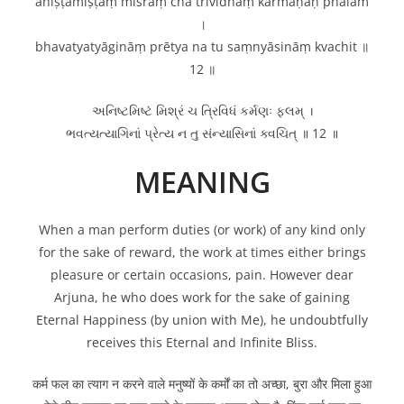
aniṣṭamiṣṭaṃ miśraṃ cha trividhaṃ karmaṇaḥ phalam
।
bhavatyatyāgināṃ prētya na tu saṃnyāsināṃ kvachit ॥
12 ॥
અનિષ્ટમિષ્ટં મિશ્રં ચ ત્રિવિધં કર્મણઃ ફલમ્ ।
ભવત્યત્યાગિનાં પ્રેત્ય ન તુ સંન્યાસિનાં ક્વચિત્ ॥ 12 ॥
MEANING
When a man perform duties (or work) of any kind only
for the sake of reward, the work at times either brings
pleasure or certain occasions, pain. However dear
Arjuna, he who does work for the sake of gaining
Eternal Happiness (by union with Me), he undoubtfully
receives this Eternal and Infinite Bliss.
कर्म फल का त्याग न करने वाले मनुष्यों के कर्मों का तो अच्छा, बुरा और मिला हुआ