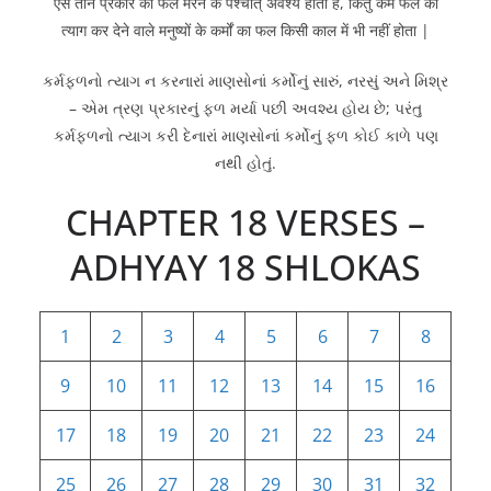
ऐसे तीन प्रकार का फल मरने के पश्चात् अवश्य होता है, किंतु कर्म फल का
त्याग कर देने वाले मनुष्यों के कर्मों का फल किसी काल में भी नहीं होता |
કર્મફળનો ત્યાગ ન કરનારાં માણસોનાં કર્મોનું સારું, નરસું અને મિશ્ર
– એમ ત્રણ પ્રકારનું ફળ મર્યા પછી અવશ્ય હોય છે; પરંતુ
કર્મફળનો ત્યાગ કરી દેનારાં માણસોનાં કર્મોનું ફળ કોઈ કાળે પણ
નથી હોતું.
CHAPTER 18 VERSES –
ADHYAY 18 SHLOKAS
1
2
3
4
5
6
7
8
9
10
11
12
13
14
15
16
17
18
19
20
21
22
23
24
25
26
27
28
29
30
31
32